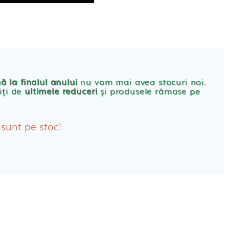
CONT
PRODUSE FEMEI
rbante
ă la finalul anului
nu vom mai avea stocuri noi.
iți de
ultimele reduceri
și produsele rămase pe
bante Post-Natale
bante Incontinenta Urinara
 sunt pe stoc!
oane
tice FEMEI
ete alaptare