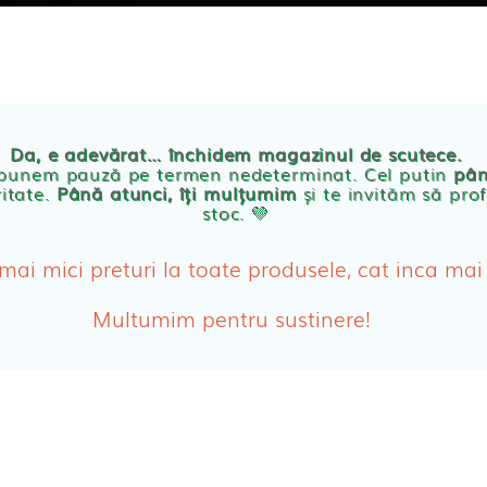
TE
POVESTEA NOASTRA
ECO
BLOG
PRODUSE BEBE
Da, e adevărat… închidem magazinul de scutece.
Abso
 punem pauză pe termen nedeterminat. Cel putin
pân
ritate.
Până atunci, îți mulțumim
și te invităm să prof
stoc. 💛
Absor
ologice
Absor
 mai mici preturi la toate produsele, cat inca mai
Tamp
Multumim pentru sustinere!
Cosme
Disch