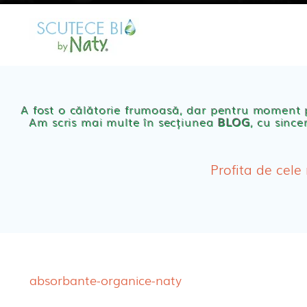
MAGAZIN
OFER
Scutece eco Naty
A fost o călătorie frumoasă, dar pentru moment
Am scris mai multe în secțiunea
BLOG
, cu since
Chilotei eco Naty
Servetele umede ec
Profita de cele
Cosmetice BEBE
Olita Bio Naty
absorbante-organice-naty