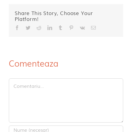
Share This Story, Choose Your
Platform!
Facebook
Twitter
Reddit
LinkedIn
Tumblr
Pinterest
Vk
E-
mail:
Comenteaza
Comment