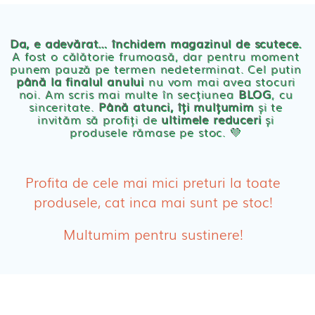
Chilotei eco Naty
Servetele umede ecologice
Da, e adevărat… închidem magazinul de scutece.
A fost o călătorie frumoasă, dar pentru moment
punem pauză pe termen nedeterminat. Cel putin
Cosmetice BEBE
până la finalul anului
nu vom mai avea stocuri
noi. Am scris mai multe în secțiunea
BLOG
, cu
sinceritate.
Până atunci, îți mulțumim
și te
Olita Bio Naty
invităm să profiți de
ultimele reduceri
și
produsele rămase pe stoc. 💛
PRODUSE FEMEI
Absorbante
Profita de cele mai mici preturi la toate
produsele, cat inca mai sunt pe stoc!
Absorbante Post-Natale
Multumim pentru sustinere!
Absorbante Incontinenta Urinara
Tampoane
Cosmetice FEMEI