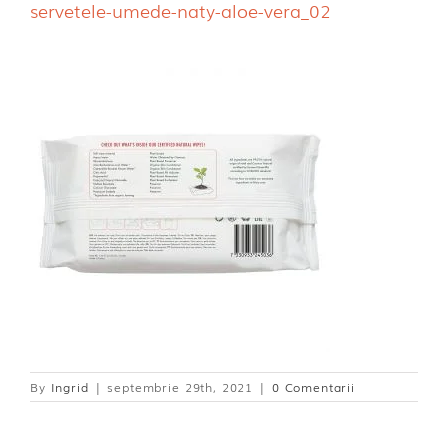
servetele-umede-naty-aloe-vera_02
Dischete alaptare
By
Ingrid
|
septembrie 29th, 2021
|
0 Comentarii