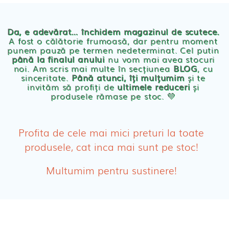
Chilotei eco Naty
Servetele umede ecologice
Da, e adevărat… închidem magazinul de scutece.
A fost o călătorie frumoasă, dar pentru moment
punem pauză pe termen nedeterminat. Cel putin
Cosmetice BEBE
până la finalul anului
nu vom mai avea stocuri
noi. Am scris mai multe în secțiunea
BLOG
, cu
sinceritate.
Până atunci, îți mulțumim
și te
Olita Bio Naty
invităm să profiți de
ultimele reduceri
și
produsele rămase pe stoc. 💛
PRODUSE FEMEI
Absorbante
Profita de cele mai mici preturi la toate
produsele, cat inca mai sunt pe stoc!
Absorbante Post-Natale
Multumim pentru sustinere!
Absorbante Incontinenta Urinara
Tampoane
Cosmetice FEMEI