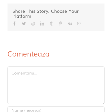
Share This Story, Choose Your
Platform!
Facebook
Twitter
Reddit
LinkedIn
Tumblr
Pinterest
Vk
E-
mail:
Comenteaza
Comment