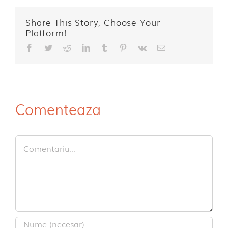
Share This Story, Choose Your
Platform!
Facebook
Twitter
Reddit
LinkedIn
Tumblr
Pinterest
Vk
E-
mail:
Comenteaza
Comment