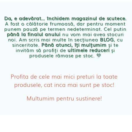
Chilotei eco Naty
Servetele umede ecologice
Da, e adevărat… închidem magazinul de scutece.
A fost o călătorie frumoasă, dar pentru moment
punem pauză pe termen nedeterminat. Cel putin
Cosmetice BEBE
până la finalul anului
nu vom mai avea stocuri
noi. Am scris mai multe în secțiunea
BLOG
, cu
sinceritate.
Până atunci, îți mulțumim
și te
Olita Bio Naty
invităm să profiți de
ultimele reduceri
și
produsele rămase pe stoc. 💛
PRODUSE FEMEI
Absorbante
Profita de cele mai mici preturi la toate
produsele, cat inca mai sunt pe stoc!
Absorbante Post-Natale
Multumim pentru sustinere!
Absorbante Incontinenta Urinara
Tampoane
Cosmetice FEMEI