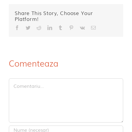
Share This Story, Choose Your
Platform!
Facebook
Twitter
Reddit
LinkedIn
Tumblr
Pinterest
Vk
E-
mail:
Comenteaza
Comment