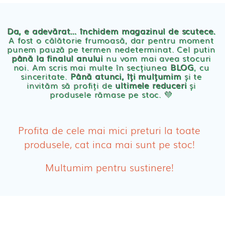
Chilotei eco Naty
Servetele umede ecologice
Da, e adevărat… închidem magazinul de scutece.
A fost o călătorie frumoasă, dar pentru moment
punem pauză pe termen nedeterminat. Cel putin
Cosmetice BEBE
până la finalul anului
nu vom mai avea stocuri
noi. Am scris mai multe în secțiunea
BLOG
, cu
sinceritate.
Până atunci, îți mulțumim
și te
Olita Bio Naty
invităm să profiți de
ultimele reduceri
și
produsele rămase pe stoc. 💛
PRODUSE FEMEI
Absorbante
Profita de cele mai mici preturi la toate
produsele, cat inca mai sunt pe stoc!
Absorbante Post-Natale
Multumim pentru sustinere!
Absorbante Incontinenta Urinara
Tampoane
Cosmetice FEMEI