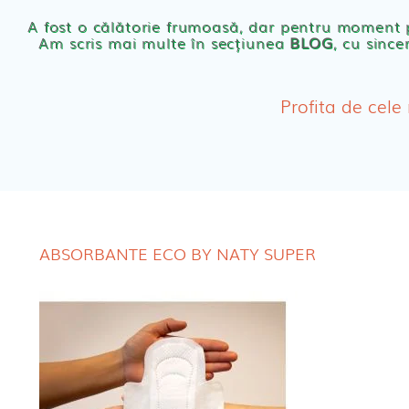
Scutece eco Naty
A fost o călătorie frumoasă, dar pentru moment
Am scris mai multe în secțiunea
BLOG
, cu since
Chilotei eco Naty
Servetele umede ec
Profita de cele
Cosmetice BEBE
Olita Bio Naty
ABSORBANTE ECO BY NATY SUPER