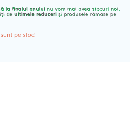
rbante
ă la finalul anului
nu vom mai avea stocuri noi.
iți de
ultimele reduceri
și produsele rămase pe
bante Post-Natale
bante Incontinenta Urinara
 sunt pe stoc!
oane
tice FEMEI
ete alaptare