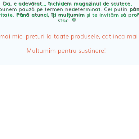
Da, e adevărat… închidem magazinul de scutece.
Abso
 punem pauză pe termen nedeterminat. Cel putin
pân
ritate.
Până atunci, îți mulțumim
și te invităm să prof
stoc. 💛
Absor
ologice
Absor
 mai mici preturi la toate produsele, cat inca mai
Tamp
Multumim pentru sustinere!
Cosme
Disch