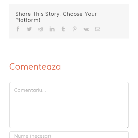
Share This Story, Choose Your
Platform!
Facebook
Twitter
Reddit
LinkedIn
Tumblr
Pinterest
Vk
E-
mail:
Comenteaza
Comment