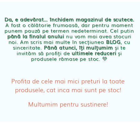
Chilotei eco Naty
Servetele umede ecologice
Da, e adevărat… închidem magazinul de scutece.
A fost o călătorie frumoasă, dar pentru moment
punem pauză pe termen nedeterminat. Cel putin
Cosmetice BEBE
până la finalul anului
nu vom mai avea stocuri
noi. Am scris mai multe în secțiunea
BLOG
, cu
sinceritate.
Până atunci, îți mulțumim
și te
Olita Bio Naty
invităm să profiți de
ultimele reduceri
și
produsele rămase pe stoc. 💛
PRODUSE FEMEI
Absorbante
Profita de cele mai mici preturi la toate
produsele, cat inca mai sunt pe stoc!
Absorbante Post-Natale
Multumim pentru sustinere!
Absorbante Incontinenta Urinara
Tampoane
Cosmetice FEMEI