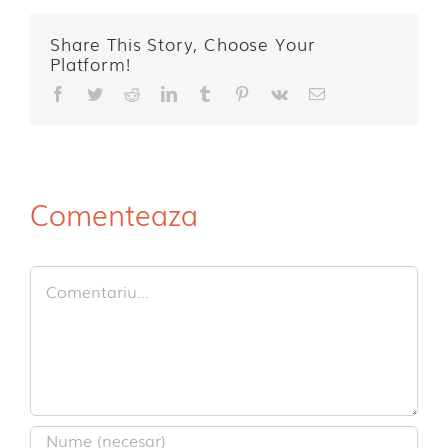
Share This Story, Choose Your
Platform!
Facebook
Twitter
Reddit
LinkedIn
Tumblr
Pinterest
Vk
E-
mail:
Comenteaza
Comment