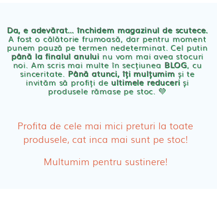
Chilotei eco Naty
Servetele umede ecologice
Da, e adevărat… închidem magazinul de scutece.
A fost o călătorie frumoasă, dar pentru moment
punem pauză pe termen nedeterminat. Cel putin
Cosmetice BEBE
până la finalul anului
nu vom mai avea stocuri
noi. Am scris mai multe în secțiunea
BLOG
, cu
sinceritate.
Până atunci, îți mulțumim
și te
Olita Bio Naty
invităm să profiți de
ultimele reduceri
și
produsele rămase pe stoc. 💛
PRODUSE FEMEI
Absorbante
Profita de cele mai mici preturi la toate
produsele, cat inca mai sunt pe stoc!
Absorbante Post-Natale
Multumim pentru sustinere!
Absorbante Incontinenta Urinara
Tampoane
Cosmetice FEMEI