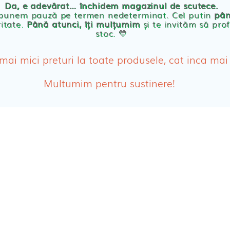
Da, e adevărat… închidem magazinul de scutece.
Abso
 punem pauză pe termen nedeterminat. Cel putin
pân
ritate.
Până atunci, îți mulțumim
și te invităm să prof
stoc. 💛
Absor
ologice
Absor
 mai mici preturi la toate produsele, cat inca mai
Tamp
Multumim pentru sustinere!
Cosme
Disch