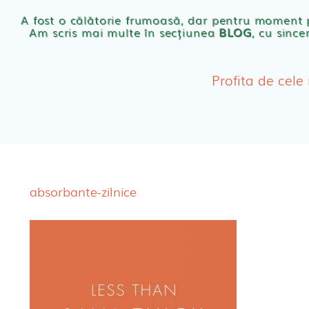
Scutece eco Naty
A fost o călătorie frumoasă, dar pentru moment
Am scris mai multe în secțiunea
BLOG
, cu since
Chilotei eco Naty
Servetele umede ec
Profita de cele
Cosmetice BEBE
Olita Bio Naty
absorbante-zilnice