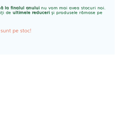
rbante
ă la finalul anului
nu vom mai avea stocuri noi.
iți de
ultimele reduceri
și produsele rămase pe
bante Post-Natale
bante Incontinenta Urinara
 sunt pe stoc!
oane
tice FEMEI
ete alaptare