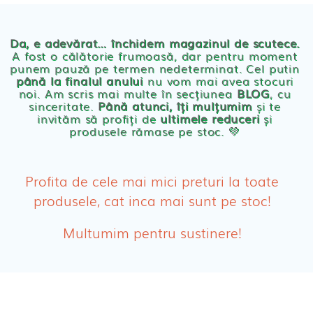
Chilotei eco Naty
Servetele umede ecologice
Da, e adevărat… închidem magazinul de scutece.
A fost o călătorie frumoasă, dar pentru moment
punem pauză pe termen nedeterminat. Cel putin
Cosmetice BEBE
până la finalul anului
nu vom mai avea stocuri
noi. Am scris mai multe în secțiunea
BLOG
, cu
sinceritate.
Până atunci, îți mulțumim
și te
Olita Bio Naty
invităm să profiți de
ultimele reduceri
și
produsele rămase pe stoc. 💛
PRODUSE FEMEI
Absorbante
Profita de cele mai mici preturi la toate
produsele, cat inca mai sunt pe stoc!
Absorbante Post-Natale
Multumim pentru sustinere!
Absorbante Incontinenta Urinara
Tampoane
Cosmetice FEMEI