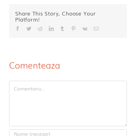
Share This Story, Choose Your
Platform!
Facebook
Twitter
Reddit
LinkedIn
Tumblr
Pinterest
Vk
E-
mail:
Comenteaza
Comment