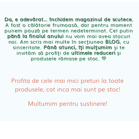
Chilotei eco Naty
Servetele umede ecologice
Da, e adevărat… închidem magazinul de scutece.
A fost o călătorie frumoasă, dar pentru moment
punem pauză pe termen nedeterminat. Cel putin
Cosmetice BEBE
până la finalul anului
nu vom mai avea stocuri
noi. Am scris mai multe în secțiunea
BLOG
, cu
sinceritate.
Până atunci, îți mulțumim
și te
Olita Bio Naty
invităm să profiți de
ultimele reduceri
și
produsele rămase pe stoc. 💛
PRODUSE FEMEI
Absorbante
Profita de cele mai mici preturi la toate
produsele, cat inca mai sunt pe stoc!
Absorbante Post-Natale
Multumim pentru sustinere!
Absorbante Incontinenta Urinara
Tampoane
Cosmetice FEMEI