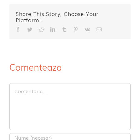
Share This Story, Choose Your
Platform!
Facebook
Twitter
Reddit
LinkedIn
Tumblr
Pinterest
Vk
E-
mail:
Comenteaza
Comment