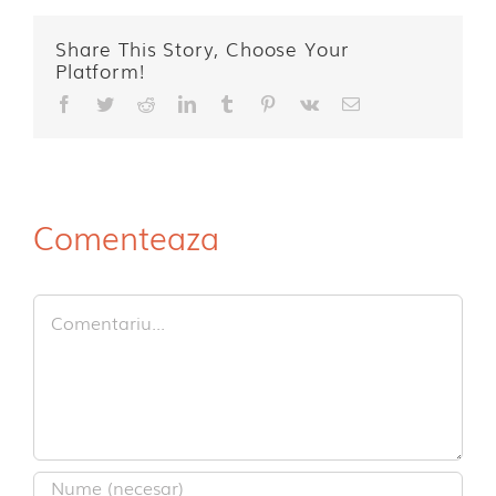
Share This Story, Choose Your
Platform!
Facebook
Twitter
Reddit
LinkedIn
Tumblr
Pinterest
Vk
E-
mail:
Comenteaza
Comment