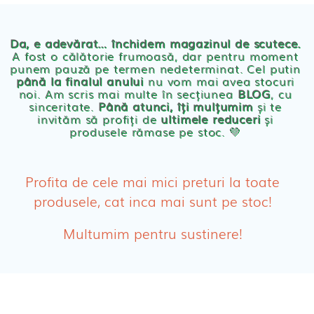
Chilotei eco Naty
Servetele umede ecologice
Da, e adevărat… închidem magazinul de scutece.
A fost o călătorie frumoasă, dar pentru moment
punem pauză pe termen nedeterminat. Cel putin
Cosmetice BEBE
până la finalul anului
nu vom mai avea stocuri
noi. Am scris mai multe în secțiunea
BLOG
, cu
sinceritate.
Până atunci, îți mulțumim
și te
Olita Bio Naty
invităm să profiți de
ultimele reduceri
și
produsele rămase pe stoc. 💛
PRODUSE FEMEI
Absorbante
Profita de cele mai mici preturi la toate
produsele, cat inca mai sunt pe stoc!
Absorbante Post-Natale
Multumim pentru sustinere!
Absorbante Incontinenta Urinara
Tampoane
Cosmetice FEMEI