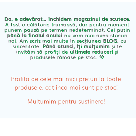
Chilotei eco Naty
Servetele umede ecologice
Da, e adevărat… închidem magazinul de scutece.
A fost o călătorie frumoasă, dar pentru moment
punem pauză pe termen nedeterminat. Cel putin
Cosmetice BEBE
până la finalul anului
nu vom mai avea stocuri
noi. Am scris mai multe în secțiunea
BLOG
, cu
sinceritate.
Până atunci, îți mulțumim
și te
Olita Bio Naty
invităm să profiți de
ultimele reduceri
și
produsele rămase pe stoc. 💛
PRODUSE FEMEI
Absorbante
Profita de cele mai mici preturi la toate
produsele, cat inca mai sunt pe stoc!
Absorbante Post-Natale
Multumim pentru sustinere!
Absorbante Incontinenta Urinara
Tampoane
Cosmetice FEMEI