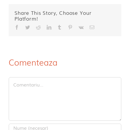
Share This Story, Choose Your
Platform!
Facebook
Twitter
Reddit
LinkedIn
Tumblr
Pinterest
Vk
E-
mail:
Comenteaza
Comment