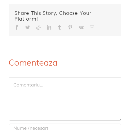
Share This Story, Choose Your
Platform!
Facebook
Twitter
Reddit
LinkedIn
Tumblr
Pinterest
Vk
E-
mail:
Comenteaza
Comment