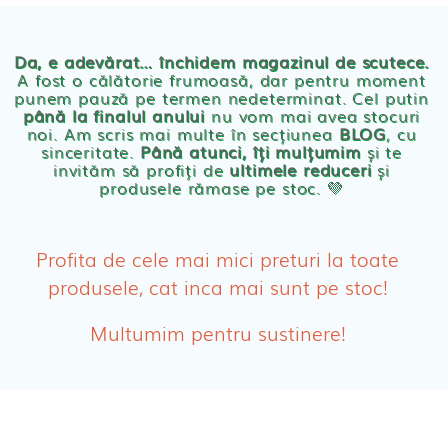
Chilotei eco Naty
Servetele umede ecologice
Da, e adevărat… închidem magazinul de scutece.
A fost o călătorie frumoasă, dar pentru moment
punem pauză pe termen nedeterminat. Cel putin
Cosmetice BEBE
până la finalul anului
nu vom mai avea stocuri
noi. Am scris mai multe în secțiunea
BLOG
, cu
sinceritate.
Până atunci, îți mulțumim
și te
Olita Bio Naty
invităm să profiți de
ultimele reduceri
și
produsele rămase pe stoc. 💛
PRODUSE FEMEI
Absorbante
Profita de cele mai mici preturi la toate
produsele, cat inca mai sunt pe stoc!
Absorbante Post-Natale
Multumim pentru sustinere!
Absorbante Incontinenta Urinara
Tampoane
Cosmetice FEMEI