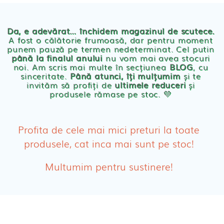
Chilotei eco Naty
Servetele umede ecologice
Da, e adevărat… închidem magazinul de scutece.
A fost o călătorie frumoasă, dar pentru moment
punem pauză pe termen nedeterminat. Cel putin
Cosmetice BEBE
până la finalul anului
nu vom mai avea stocuri
noi. Am scris mai multe în secțiunea
BLOG
, cu
sinceritate.
Până atunci, îți mulțumim
și te
Olita Bio Naty
invităm să profiți de
ultimele reduceri
și
produsele rămase pe stoc. 💛
PRODUSE FEMEI
Absorbante
Profita de cele mai mici preturi la toate
produsele, cat inca mai sunt pe stoc!
Absorbante Post-Natale
Multumim pentru sustinere!
Absorbante Incontinenta Urinara
Tampoane
Cosmetice FEMEI