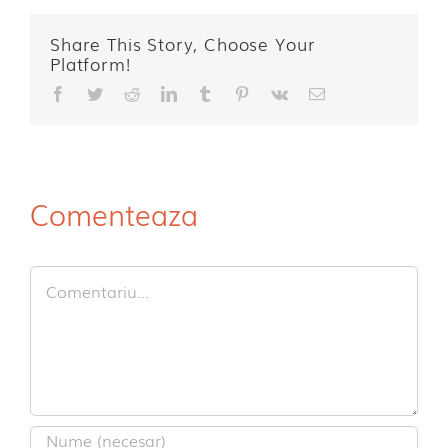
Share This Story, Choose Your
Platform!
Facebook
Twitter
Reddit
LinkedIn
Tumblr
Pinterest
Vk
E-
mail:
Comenteaza
Comment