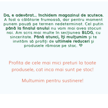
Chilotei eco Naty
Servetele umede ecologice
Da, e adevărat… închidem magazinul de scutece.
A fost o călătorie frumoasă, dar pentru moment
punem pauză pe termen nedeterminat. Cel putin
Cosmetice BEBE
până la finalul anului
nu vom mai avea stocuri
noi. Am scris mai multe în secțiunea
BLOG
, cu
sinceritate.
Până atunci, îți mulțumim
și te
Olita Bio Naty
invităm să profiți de
ultimele reduceri
și
produsele rămase pe stoc. 💛
PRODUSE FEMEI
Absorbante
Profita de cele mai mici preturi la toate
produsele, cat inca mai sunt pe stoc!
Absorbante Post-Natale
Multumim pentru sustinere!
Absorbante Incontinenta Urinara
Tampoane
Cosmetice FEMEI