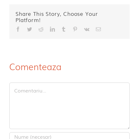
Share This Story, Choose Your
Platform!
Facebook
Twitter
Reddit
LinkedIn
Tumblr
Pinterest
Vk
E-
mail:
Comenteaza
Comment