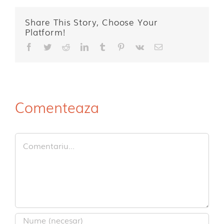
Share This Story, Choose Your
Platform!
Facebook
Twitter
Reddit
LinkedIn
Tumblr
Pinterest
Vk
E-
mail:
Comenteaza
Comment