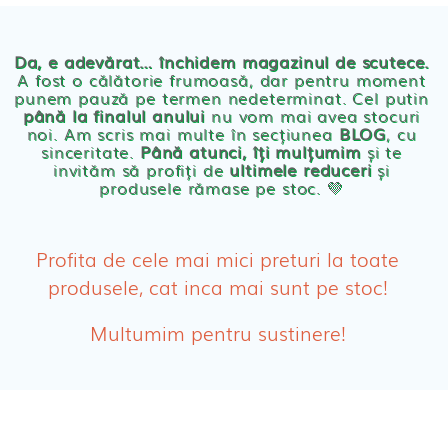
Chilotei eco Naty
Servetele umede ecologice
Da, e adevărat… închidem magazinul de scutece.
A fost o călătorie frumoasă, dar pentru moment
punem pauză pe termen nedeterminat. Cel putin
Cosmetice BEBE
până la finalul anului
nu vom mai avea stocuri
noi. Am scris mai multe în secțiunea
BLOG
, cu
sinceritate.
Până atunci, îți mulțumim
și te
Olita Bio Naty
invităm să profiți de
ultimele reduceri
și
produsele rămase pe stoc. 💛
PRODUSE FEMEI
Absorbante
Profita de cele mai mici preturi la toate
produsele, cat inca mai sunt pe stoc!
Absorbante Post-Natale
Multumim pentru sustinere!
Absorbante Incontinenta Urinara
Tampoane
Cosmetice FEMEI