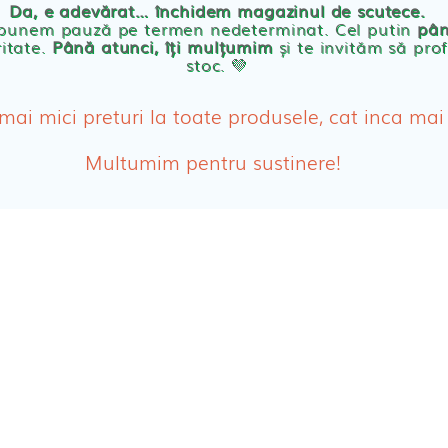
Da, e adevărat… închidem magazinul de scutece.
Abso
 punem pauză pe termen nedeterminat. Cel putin
pân
ritate.
Până atunci, îți mulțumim
și te invităm să prof
stoc. 💛
Absor
ologice
Absor
 mai mici preturi la toate produsele, cat inca mai
Tamp
Multumim pentru sustinere!
Cosme
Disch