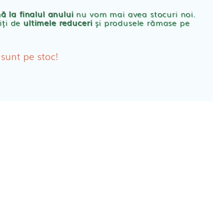
rbante
ă la finalul anului
nu vom mai avea stocuri noi.
iți de
ultimele reduceri
și produsele rămase pe
bante Post-Natale
bante Incontinenta Urinara
 sunt pe stoc!
oane
tice FEMEI
ete alaptare