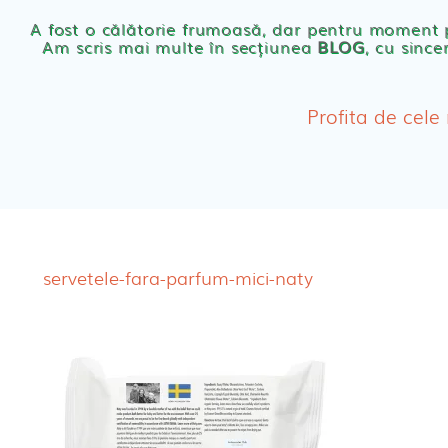
Scutece eco Naty
A fost o călătorie frumoasă, dar pentru moment
Am scris mai multe în secțiunea
BLOG
, cu since
Chilotei eco Naty
Servetele umede ec
Profita de cele
Cosmetice BEBE
Olita Bio Naty
servetele-fara-parfum-mici-naty