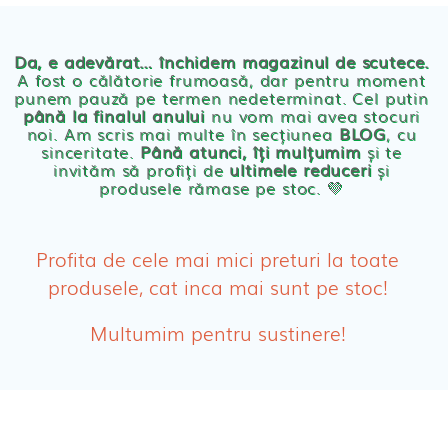
Chilotei eco Naty
Servetele umede ecologice
Da, e adevărat… închidem magazinul de scutece.
A fost o călătorie frumoasă, dar pentru moment
punem pauză pe termen nedeterminat. Cel putin
Cosmetice BEBE
până la finalul anului
nu vom mai avea stocuri
noi. Am scris mai multe în secțiunea
BLOG
, cu
sinceritate.
Până atunci, îți mulțumim
și te
Olita Bio Naty
invităm să profiți de
ultimele reduceri
și
produsele rămase pe stoc. 💛
PRODUSE FEMEI
Absorbante
Profita de cele mai mici preturi la toate
produsele, cat inca mai sunt pe stoc!
Absorbante Post-Natale
Multumim pentru sustinere!
Absorbante Incontinenta Urinara
Tampoane
Cosmetice FEMEI