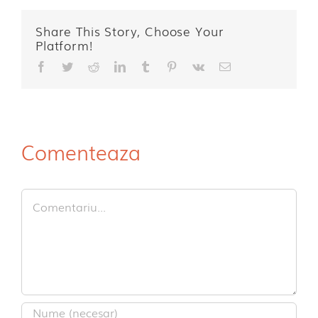
Share This Story, Choose Your
Platform!
Facebook
Twitter
Reddit
LinkedIn
Tumblr
Pinterest
Vk
E-
mail:
Comenteaza
Comment