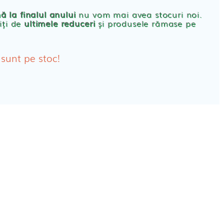
rbante
ă la finalul anului
nu vom mai avea stocuri noi.
iți de
ultimele reduceri
și produsele rămase pe
bante Post-Natale
bante Incontinenta Urinara
 sunt pe stoc!
oane
tice FEMEI
ete alaptare