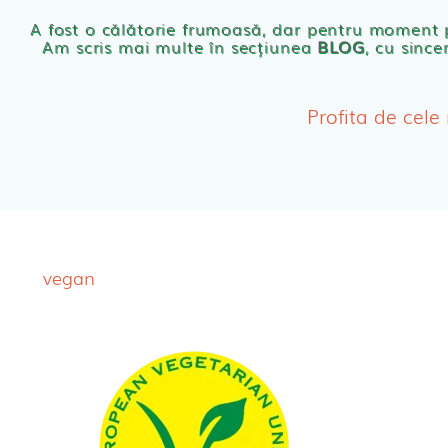
Scutece eco Naty
A fost o călătorie frumoasă, dar pentru moment
Am scris mai multe în secțiunea
BLOG
, cu since
Chilotei eco Naty
Servetele umede ec
Profita de cele
Cosmetice BEBE
Olita Bio Naty
vegan