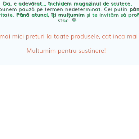
Da, e adevărat… închidem magazinul de scutece.
Abso
 punem pauză pe termen nedeterminat. Cel putin
pân
ritate.
Până atunci, îți mulțumim
și te invităm să prof
stoc. 💛
Absor
ologice
Absor
 mai mici preturi la toate produsele, cat inca mai
Tamp
Multumim pentru sustinere!
Cosme
Disch