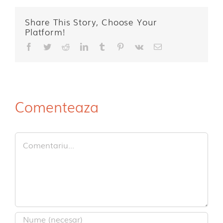
Share This Story, Choose Your
Platform!
Facebook
Twitter
Reddit
LinkedIn
Tumblr
Pinterest
Vk
E-
mail:
Comenteaza
Comment