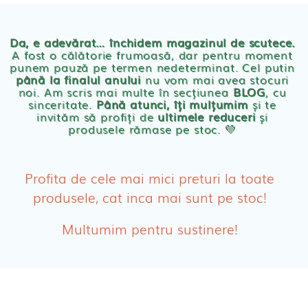
Chilotei eco Naty
Servetele umede ecologice
Da, e adevărat… închidem magazinul de scutece.
A fost o călătorie frumoasă, dar pentru moment
punem pauză pe termen nedeterminat. Cel putin
Cosmetice BEBE
până la finalul anului
nu vom mai avea stocuri
noi. Am scris mai multe în secțiunea
BLOG
, cu
sinceritate.
Până atunci, îți mulțumim
și te
Olita Bio Naty
invităm să profiți de
ultimele reduceri
și
produsele rămase pe stoc. 💛
PRODUSE FEMEI
Absorbante
Profita de cele mai mici preturi la toate
produsele, cat inca mai sunt pe stoc!
Absorbante Post-Natale
Multumim pentru sustinere!
Absorbante Incontinenta Urinara
Tampoane
Cosmetice FEMEI