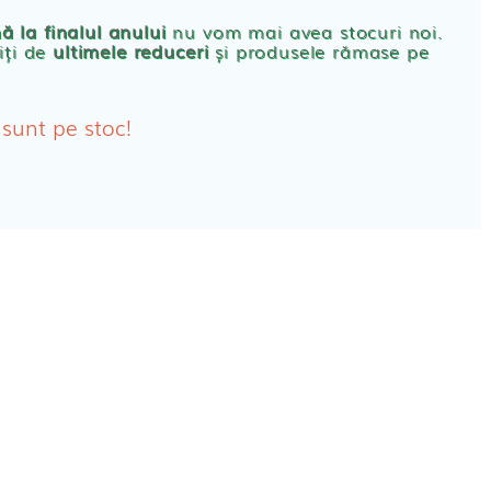
rbante
ă la finalul anului
nu vom mai avea stocuri noi.
iți de
ultimele reduceri
și produsele rămase pe
bante Post-Natale
bante Incontinenta Urinara
 sunt pe stoc!
oane
tice FEMEI
ete alaptare