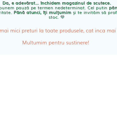
Da, e adevărat… închidem magazinul de scutece.
Abso
 punem pauză pe termen nedeterminat. Cel putin
pân
ritate.
Până atunci, îți mulțumim
și te invităm să prof
stoc. 💛
Absor
ologice
Absor
 mai mici preturi la toate produsele, cat inca mai
Tamp
Multumim pentru sustinere!
Cosme
Disch