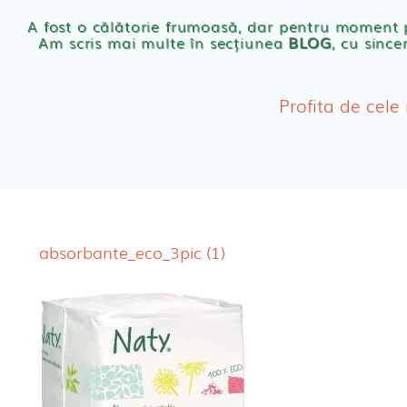
Scutece eco Naty
A fost o călătorie frumoasă, dar pentru moment
Am scris mai multe în secțiunea
BLOG
, cu since
Chilotei eco Naty
Servetele umede ec
Profita de cele
Cosmetice BEBE
Olita Bio Naty
absorbante_eco_3pic (1)