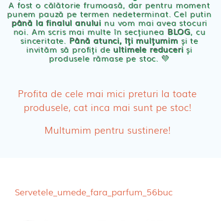
A fost o călătorie frumoasă, dar pentru moment
punem pauză pe termen nedeterminat. Cel putin
Cosmetice BEBE
până la finalul anului
nu vom mai avea stocuri
noi. Am scris mai multe în secțiunea
BLOG
, cu
sinceritate.
Până atunci, îți mulțumim
și te
Olita Bio Naty
invităm să profiți de
ultimele reduceri
și
produsele rămase pe stoc. 💛
PRODUSE FEMEI
Absorbante
Profita de cele mai mici preturi la toate
produsele, cat inca mai sunt pe stoc!
Absorbante Post-Natale
Multumim pentru sustinere!
Absorbante Incontinenta Urinara
Tampoane
Cosmetice FEMEI
Servetele_umede_fara_parfum_56buc
Dischete alaptare