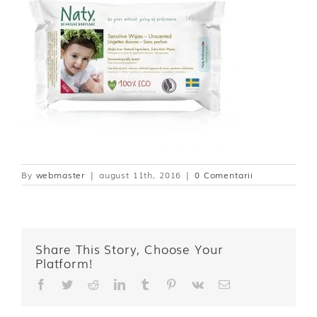
By
webmaster
|
august 11th, 2016
|
0 Comentarii
Share This Story, Choose Your
Platform!
Facebook
Twitter
Reddit
LinkedIn
Tumblr
Pinterest
Vk
E-
mail: