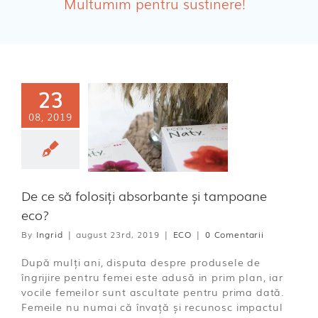
Multumim pentru sustinere!
Absorbante Incontinenta Urinara
Tampoane
Cosmetice FEMEI
23
Dischete alaptare
08, 2019
 să folosiți
orbante și
oane eco?
ECO
De ce să folosiți absorbante și tampoane
eco?
By
Ingrid
|
august 23rd, 2019
|
ECO
|
0 Comentarii
După mulți ani, disputa despre produsele de
îngrijire pentru femei este adusă in prim plan, iar
vocile femeilor sunt ascultate pentru prima dată.
Femeile nu numai că învață și recunosc impactul