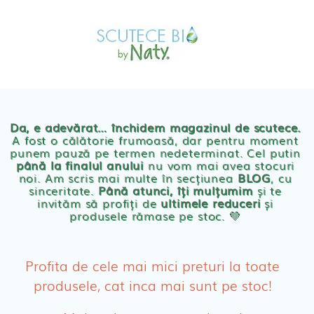
Skip
MAGAZIN
to
OFERTE
PRODUSE BEBE
content
POVESTEA
NOASTRA
Scutece eco Naty
ECO
BLOG
Chilotei eco Naty
Servetele umede ecologice
Da, e adevărat… închidem magazinul de scutece.
A fost o călătorie frumoasă, dar pentru moment
punem pauză pe termen nedeterminat. Cel putin
Cosmetice BEBE
până la finalul anului
nu vom mai avea stocuri
noi. Am scris mai multe în secțiunea
BLOG
, cu
sinceritate.
Până atunci, îți mulțumim
și te
Olita Bio Naty
invităm să profiți de
ultimele reduceri
și
produsele rămase pe stoc. 💛
PRODUSE FEMEI
Absorbante
Profita de cele mai mici preturi la toate
produsele, cat inca mai sunt pe stoc!
Absorbante Post-Natale