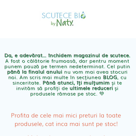
Skip
MAGAZIN
to
OFERTE
PRODUSE BEBE
content
POVESTEA
NOASTRA
Scutece eco Naty
ECO
BLOG
Chilotei eco Naty
Servetele umede ecologice
Da, e adevărat… închidem magazinul de scutece.
A fost o călătorie frumoasă, dar pentru moment
punem pauză pe termen nedeterminat. Cel putin
Cosmetice BEBE
până la finalul anului
nu vom mai avea stocuri
noi. Am scris mai multe în secțiunea
BLOG
, cu
sinceritate.
Până atunci, îți mulțumim
și te
Olita Bio Naty
invităm să profiți de
ultimele reduceri
și
produsele rămase pe stoc. 💛
PRODUSE FEMEI
Absorbante
Profita de cele mai mici preturi la toate
produsele, cat inca mai sunt pe stoc!
Absorbante Post-Natale