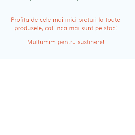
PRODUSE FEMEI
Absorbante
Profita de cele mai mici preturi la toate
produsele, cat inca mai sunt pe stoc!
Absorbante Post-Natale
Multumim pentru sustinere!
Absorbante Incontinenta Urinara
Tampoane
Cosmetice FEMEI
Dischete alaptare