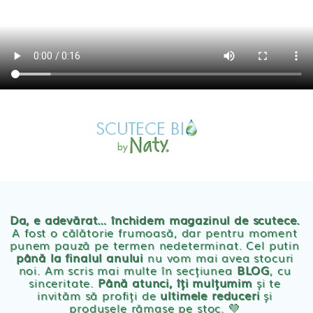
MAGAZIN
OFERTE
PRODUSE BEBE
POVESTEA
NOASTRA
Scutece eco Naty
ECO
BLOG
Chilotei eco Naty
Servetele umede ecologice
Da, e adevărat… închidem magazinul de scutece.
A fost o călătorie frumoasă, dar pentru moment
punem pauză pe termen nedeterminat. Cel putin
Cosmetice BEBE
până la finalul anului
nu vom mai avea stocuri
noi. Am scris mai multe în secțiunea
BLOG
, cu
sinceritate.
Până atunci, îți mulțumim
și te
Olita Bio Naty
invităm să profiți de
ultimele reduceri
și
produsele rămase pe stoc. 💛