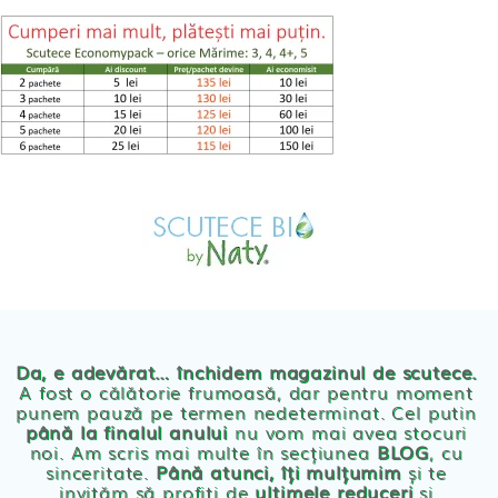
Skip
to
content
MAGAZIN
OFERTE
PRODUSE BEBE
POVESTEA
NOASTRA
Scutece eco Naty
ECO
BLOG
Chilotei eco Naty
Servetele umede ecologice
Da, e adevărat… închidem magazinul de scutece.
A fost o călătorie frumoasă, dar pentru moment
punem pauză pe termen nedeterminat. Cel putin
Cosmetice BEBE
până la finalul anului
nu vom mai avea stocuri
noi. Am scris mai multe în secțiunea
BLOG
, cu
sinceritate.
Până atunci, îți mulțumim
și te
Olita Bio Naty
invităm să profiți de
ultimele reduceri
și