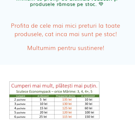
produsele rămase pe stoc. 💛
PRODUSE FEMEI
Absorbante
Profita de cele mai mici preturi la toate
produsele, cat inca mai sunt pe stoc!
Absorbante Post-Natale
Multumim pentru sustinere!
Absorbante Incontinenta Urinara
Tampoane
Cosmetice FEMEI
Dischete alaptare