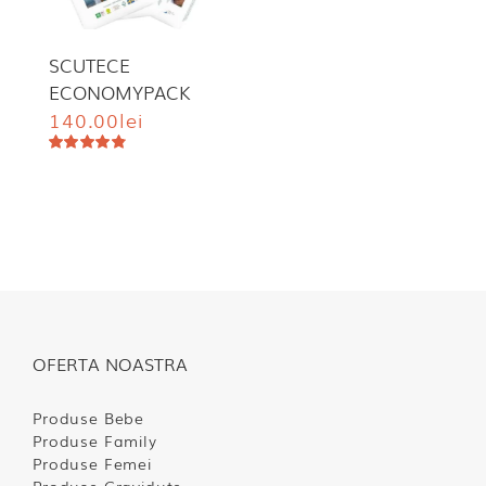
SCUTECE
ECONOMYPACK
140.00
lei
Evaluat
la
4.85
din
5
OFERTA NOASTRA
Produse Bebe
Produse Family
Produse Femei