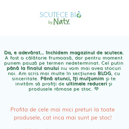
Skip
MAGAZIN
to
OFERTE
PRODUSE BEBE
content
POVESTEA
NOASTRA
Scutece eco Naty
ECO
BLOG
Chilotei eco Naty
Servetele umede ecologice
Da, e adevărat… închidem magazinul de scutece.
A fost o călătorie frumoasă, dar pentru moment
punem pauză pe termen nedeterminat. Cel putin
Cosmetice BEBE
până la finalul anului
nu vom mai avea stocuri
noi. Am scris mai multe în secțiunea
BLOG
, cu
sinceritate.
Până atunci, îți mulțumim
și te
Olita Bio Naty
invităm să profiți de
ultimele reduceri
și
produsele rămase pe stoc. 💛
PRODUSE FEMEI
Absorbante
Profita de cele mai mici preturi la toate
produsele, cat inca mai sunt pe stoc!
Absorbante Post-Natale