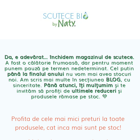
Skip
MAGAZIN
to
OFERTE
PRODUSE BEBE
content
POVESTEA
NOASTRA
Scutece eco Naty
ECO
BLOG
Chilotei eco Naty
Servetele umede ecologice
Da, e adevărat… închidem magazinul de scutece.
A fost o călătorie frumoasă, dar pentru moment
punem pauză pe termen nedeterminat. Cel putin
Cosmetice BEBE
până la finalul anului
nu vom mai avea stocuri
noi. Am scris mai multe în secțiunea
BLOG
, cu
sinceritate.
Până atunci, îți mulțumim
și te
Olita Bio Naty
invităm să profiți de
ultimele reduceri
și
produsele rămase pe stoc. 💛
PRODUSE FEMEI
Absorbante
Profita de cele mai mici preturi la toate
produsele, cat inca mai sunt pe stoc!
Absorbante Post-Natale