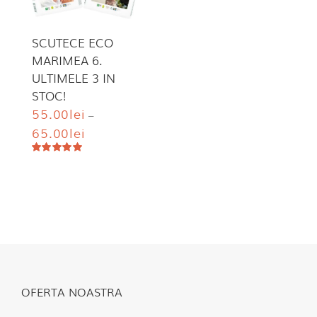
SCUTECE ECO
MARIMEA 6.
ULTIMELE 3 IN
STOC!
55.00
lei
–
65.00
lei
Evaluat
la
4.96
din
5
OFERTA NOASTRA