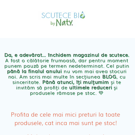
Skip
MAGAZIN
to
OFERTE
PRODUSE BEBE
content
POVESTEA
NOASTRA
Scutece eco Naty
ECO
BLOG
Chilotei eco Naty
Servetele umede ecologice
Da, e adevărat… închidem magazinul de scutece.
A fost o călătorie frumoasă, dar pentru moment
punem pauză pe termen nedeterminat. Cel putin
Cosmetice BEBE
până la finalul anului
nu vom mai avea stocuri
noi. Am scris mai multe în secțiunea
BLOG
, cu
sinceritate.
Până atunci, îți mulțumim
și te
Olita Bio Naty
invităm să profiți de
ultimele reduceri
și
produsele rămase pe stoc. 💛
PRODUSE FEMEI
Absorbante
Profita de cele mai mici preturi la toate
produsele, cat inca mai sunt pe stoc!
Absorbante Post-Natale