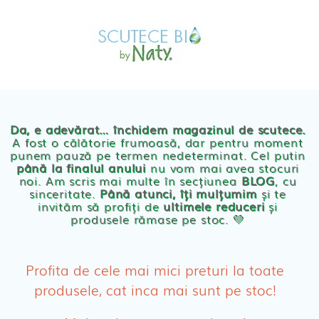
Skip
MAGAZIN
to
OFERTE
PRODUSE BEBE
content
POVESTEA
NOASTRA
Scutece eco Naty
ECO
BLOG
Chilotei eco Naty
Servetele umede ecologice
Da, e adevărat… închidem magazinul de scutece.
A fost o călătorie frumoasă, dar pentru moment
punem pauză pe termen nedeterminat. Cel putin
Cosmetice BEBE
până la finalul anului
nu vom mai avea stocuri
noi. Am scris mai multe în secțiunea
BLOG
, cu
sinceritate.
Până atunci, îți mulțumim
și te
Olita Bio Naty
invităm să profiți de
ultimele reduceri
și
produsele rămase pe stoc. 💛
PRODUSE FEMEI
Absorbante
Profita de cele mai mici preturi la toate
produsele, cat inca mai sunt pe stoc!
Absorbante Post-Natale