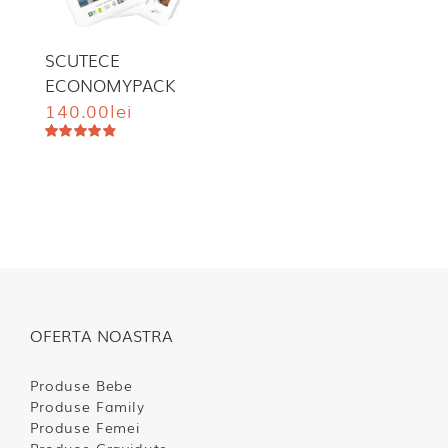
SCUTECE
ECONOMYPACK
140.00
lei
Evaluat
la
4.85
din
5
OFERTA NOASTRA
Produse Bebe
Produse Family
Produse Femei