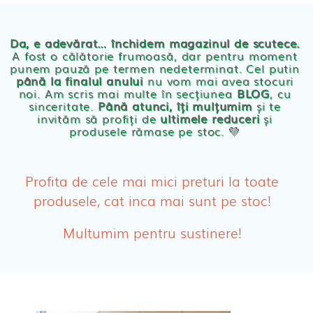
Chilotei eco Naty
Servetele umede ecologice
Da, e adevărat… închidem magazinul de scutece.
A fost o călătorie frumoasă, dar pentru moment
punem pauză pe termen nedeterminat. Cel putin
Cosmetice BEBE
până la finalul anului
nu vom mai avea stocuri
noi. Am scris mai multe în secțiunea
BLOG
, cu
sinceritate.
Până atunci, îți mulțumim
și te
Olita Bio Naty
invităm să profiți de
ultimele reduceri
și
produsele rămase pe stoc. 💛
PRODUSE FEMEI
Absorbante
Profita de cele mai mici preturi la toate
produsele, cat inca mai sunt pe stoc!
Absorbante Post-Natale
Multumim pentru sustinere!
Absorbante Incontinenta Urinara
Tampoane
Cosmetice FEMEI