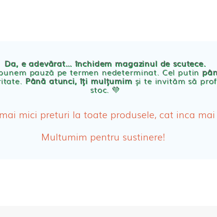
TE
POVESTEA NOASTRA
ECO
BLOG
PRODUSE BEBE
Da, e adevărat… închidem magazinul de scutece.
Abso
 punem pauză pe termen nedeterminat. Cel putin
pân
ritate.
Până atunci, îți mulțumim
și te invităm să prof
stoc. 💛
Absor
ologice
Absor
 mai mici preturi la toate produsele, cat inca mai
Tamp
Multumim pentru sustinere!
Cosme
Disch