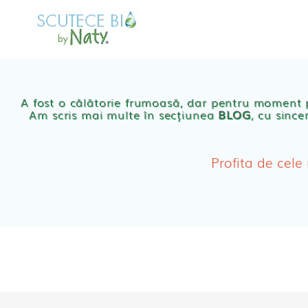
Skip
to
MAGAZIN
OFER
content
Scutece eco Naty
A fost o călătorie frumoasă, dar pentru moment
Am scris mai multe în secțiunea
BLOG
, cu since
Chilotei eco Naty
Servetele umede ec
Profita de cele
Cosmetice BEBE
Olita Bio Naty