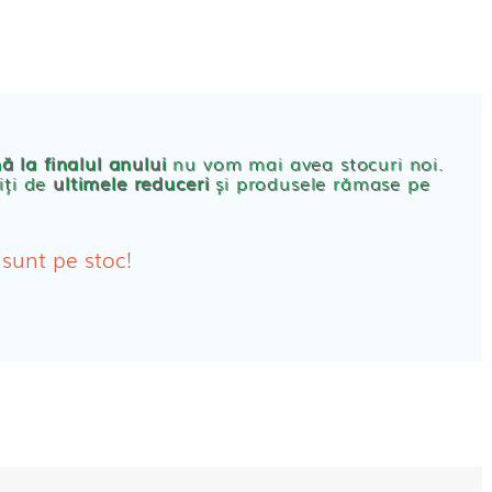
CONT
PRODUSE FEMEI
rbante
ă la finalul anului
nu vom mai avea stocuri noi.
iți de
ultimele reduceri
și produsele rămase pe
bante Post-Natale
bante Incontinenta Urinara
 sunt pe stoc!
oane
tice FEMEI
ete alaptare