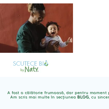
Skip
to
content
MAGAZIN
OFER
Scutece eco Naty
A fost o călătorie frumoasă, dar pentru moment
Am scris mai multe în secțiunea
BLOG
, cu since
Chilotei eco Naty