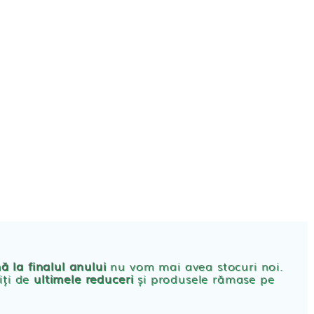
CONT
PRODUSE FEMEI
rbante
ă la finalul anului
nu vom mai avea stocuri noi.
iți de
ultimele reduceri
și produsele rămase pe
bante Post-Natale