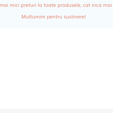
ologice
Absor
 mai mici preturi la toate produsele, cat inca mai
Tamp
Multumim pentru sustinere!
Cosme
Disch