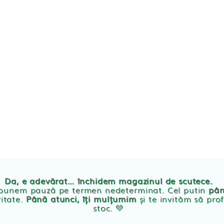
TE
POVESTEA NOASTRA
ECO
BLOG
PRODUSE BEBE
Da, e adevărat… închidem magazinul de scutece.
Abso
 punem pauză pe termen nedeterminat. Cel putin
pân
ritate.
Până atunci, îți mulțumim
și te invităm să prof
stoc. 💛
Absor