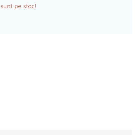
bante Incontinenta Urinara
 sunt pe stoc!
oane
tice FEMEI
ete alaptare