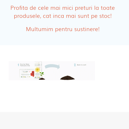
Absorbante
Profita de cele mai mici preturi la toate
produsele, cat inca mai sunt pe stoc!
Absorbante Post-Natale
Multumim pentru sustinere!
Absorbante Incontinenta Urinara
Tampoane
Cosmetice FEMEI
Dischete alaptare