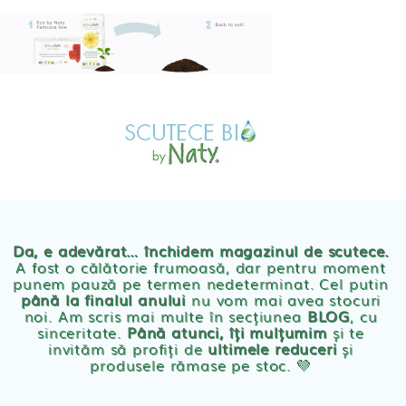
Skip
to
content
MAGAZIN
OFERTE
PRODUSE BEBE
POVESTEA
NOASTRA
Scutece eco Naty
ECO
BLOG
Chilotei eco Naty
Servetele umede ecologice
Da, e adevărat… închidem magazinul de scutece.
A fost o călătorie frumoasă, dar pentru moment
punem pauză pe termen nedeterminat. Cel putin
Cosmetice BEBE
până la finalul anului
nu vom mai avea stocuri
noi. Am scris mai multe în secțiunea
BLOG
, cu
sinceritate.
Până atunci, îți mulțumim
și te
Olita Bio Naty
invităm să profiți de
ultimele reduceri
și
produsele rămase pe stoc. 💛
PRODUSE FEMEI