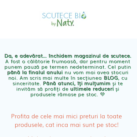
Skip
MAGAZIN
to
OFERTE
PRODUSE BEBE
content
POVESTEA
NOASTRA
Scutece eco Naty
ECO
BLOG
Chilotei eco Naty
Servetele umede ecologice
Da, e adevărat… închidem magazinul de scutece.
A fost o călătorie frumoasă, dar pentru moment
punem pauză pe termen nedeterminat. Cel putin
Cosmetice BEBE
până la finalul anului
nu vom mai avea stocuri
noi. Am scris mai multe în secțiunea
BLOG
, cu
sinceritate.
Până atunci, îți mulțumim
și te
Olita Bio Naty
invităm să profiți de
ultimele reduceri
și
produsele rămase pe stoc. 💛
PRODUSE FEMEI
Absorbante
Profita de cele mai mici preturi la toate
produsele, cat inca mai sunt pe stoc!
Absorbante Post-Natale