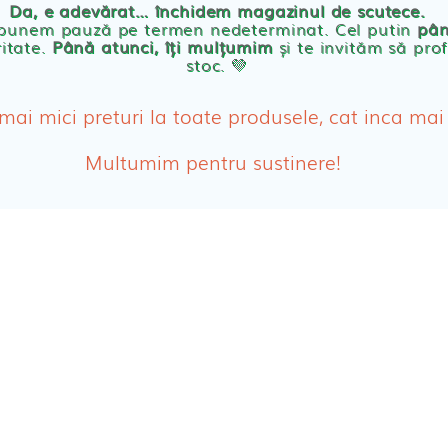
Da, e adevărat… închidem magazinul de scutece.
Abso
 punem pauză pe termen nedeterminat. Cel putin
pân
ritate.
Până atunci, îți mulțumim
și te invităm să prof
stoc. 💛
Absor
ologice
Absor
 mai mici preturi la toate produsele, cat inca mai
Tamp
Multumim pentru sustinere!
Cosme
Disch