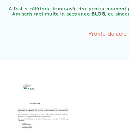
Scutece eco Naty
A fost o călătorie frumoasă, dar pentru moment
Am scris mai multe în secțiunea
BLOG
, cu since
Chilotei eco Naty
Servetele umede ec
Profita de cele
Cosmetice BEBE
Olita Bio Naty