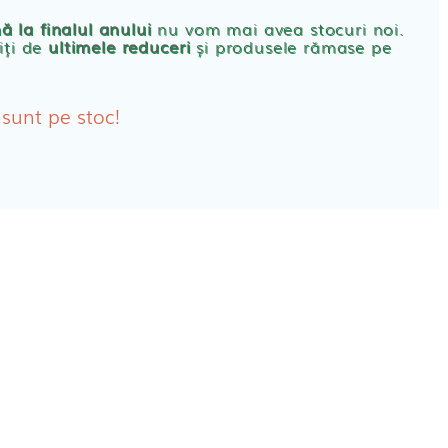
rbante
ă la finalul anului
nu vom mai avea stocuri noi.
iți de
ultimele reduceri
și produsele rămase pe
bante Post-Natale
bante Incontinenta Urinara
 sunt pe stoc!
oane
tice FEMEI
ete alaptare