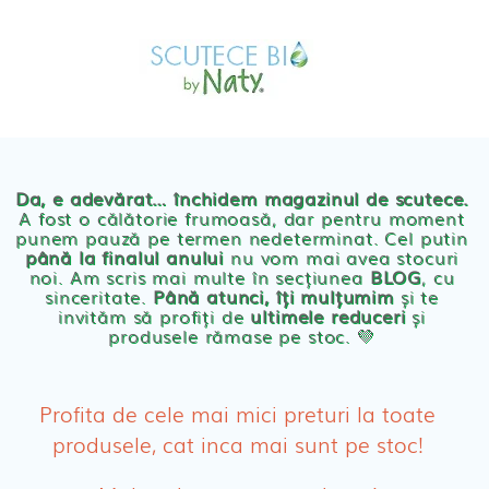
Skip
MAGAZIN
to
OFERTE
PRODUSE BEBE
content
POVESTEA
NOASTRA
Scutece eco Naty
ECO
BLOG
Chilotei eco Naty
Servetele umede ecologice
Da, e adevărat… închidem magazinul de scutece.
A fost o călătorie frumoasă, dar pentru moment
punem pauză pe termen nedeterminat. Cel putin
Cosmetice BEBE
până la finalul anului
nu vom mai avea stocuri
noi. Am scris mai multe în secțiunea
BLOG
, cu
sinceritate.
Până atunci, îți mulțumim
și te
Olita Bio Naty
invităm să profiți de
ultimele reduceri
și
produsele rămase pe stoc. 💛
PRODUSE FEMEI
Absorbante
Profita de cele mai mici preturi la toate
produsele, cat inca mai sunt pe stoc!
Absorbante Post-Natale