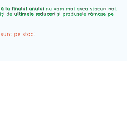
rbante
ă la finalul anului
nu vom mai avea stocuri noi.
iți de
ultimele reduceri
și produsele rămase pe
bante Post-Natale
bante Incontinenta Urinara
 sunt pe stoc!
oane
tice FEMEI
ete alaptare