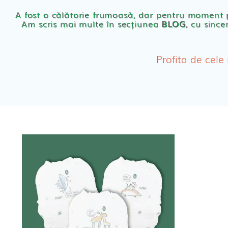
Scutece eco Naty
A fost o călătorie frumoasă, dar pentru moment
Am scris mai multe în secțiunea
BLOG
, cu since
Chilotei eco Naty
Servetele umede ec
Profita de cele
Cosmetice BEBE
Olita Bio Naty