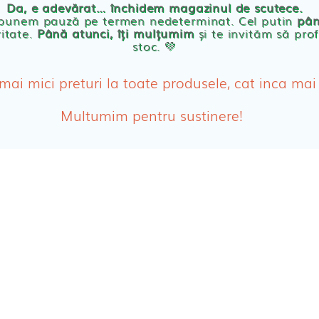
Da, e adevărat… închidem magazinul de scutece.
Abso
 punem pauză pe termen nedeterminat. Cel putin
pân
ritate.
Până atunci, îți mulțumim
și te invităm să prof
stoc. 💛
Absor
ologice
Absor
 mai mici preturi la toate produsele, cat inca mai
Tamp
Multumim pentru sustinere!
Cosme
Disch