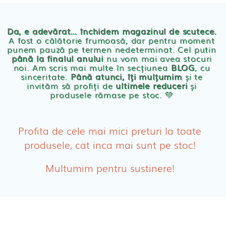
Chilotei eco Naty
Servetele umede ecologice
Da, e adevărat… închidem magazinul de scutece.
A fost o călătorie frumoasă, dar pentru moment
punem pauză pe termen nedeterminat. Cel putin
Cosmetice BEBE
până la finalul anului
nu vom mai avea stocuri
noi. Am scris mai multe în secțiunea
BLOG
, cu
sinceritate.
Până atunci, îți mulțumim
și te
Olita Bio Naty
invităm să profiți de
ultimele reduceri
și
produsele rămase pe stoc. 💛
PRODUSE FEMEI
Absorbante
Profita de cele mai mici preturi la toate
produsele, cat inca mai sunt pe stoc!
Absorbante Post-Natale
Multumim pentru sustinere!
Absorbante Incontinenta Urinara
Tampoane
Cosmetice FEMEI