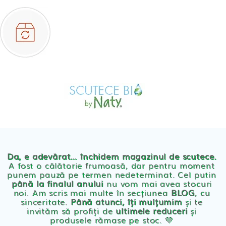
Skip
to
content
MAGAZIN
OFERTE
PRODUSE BEBE
POVESTEA
NOASTRA
Scutece eco Naty
ECO
BLOG
Chilotei eco Naty
Servetele umede ecologice
Da, e adevărat… închidem magazinul de scutece.
A fost o călătorie frumoasă, dar pentru moment
punem pauză pe termen nedeterminat. Cel putin
Cosmetice BEBE
până la finalul anului
nu vom mai avea stocuri
noi. Am scris mai multe în secțiunea
BLOG
, cu
sinceritate.
Până atunci, îți mulțumim
și te
Olita Bio Naty
invităm să profiți de
ultimele reduceri
și
produsele rămase pe stoc. 💛