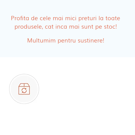
PRODUSE FEMEI
Absorbante
Profita de cele mai mici preturi la toate
produsele, cat inca mai sunt pe stoc!
Absorbante Post-Natale
Multumim pentru sustinere!
Absorbante Incontinenta Urinara
Tampoane
Cosmetice FEMEI
Dischete alaptare