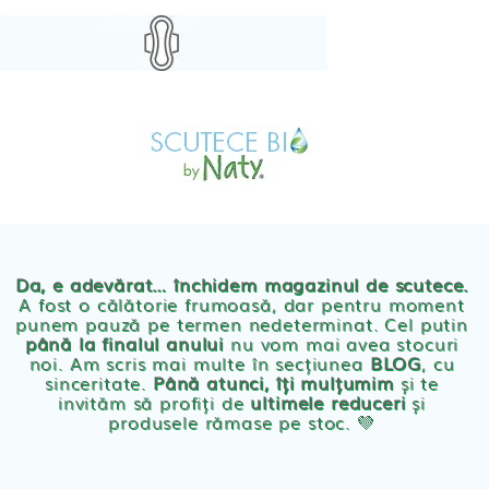
Skip
to
content
MAGAZIN
OFERTE
PRODUSE BEBE
POVESTEA
NOASTRA
Scutece eco Naty
ECO
BLOG
Chilotei eco Naty
Servetele umede ecologice
Da, e adevărat… închidem magazinul de scutece.
A fost o călătorie frumoasă, dar pentru moment
punem pauză pe termen nedeterminat. Cel putin
Cosmetice BEBE
până la finalul anului
nu vom mai avea stocuri
noi. Am scris mai multe în secțiunea
BLOG
, cu
sinceritate.
Până atunci, îți mulțumim
și te
Olita Bio Naty
invităm să profiți de
ultimele reduceri
și
produsele rămase pe stoc. 💛
PRODUSE FEMEI
Absorbante