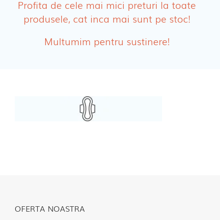
Profita de cele mai mici preturi la toate
produsele, cat inca mai sunt pe stoc!
Absorbante Post-Natale
Multumim pentru sustinere!
Absorbante Incontinenta Urinara
Tampoane
Cosmetice FEMEI
Dischete alaptare
OFERTA NOASTRA