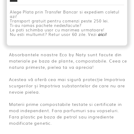
buc
Alege Plata prin Transfer Bancar si expediem coletul
azi!
Transport gratuit pentru comenzi peste 250 lei.
Ti-au ramas pachete nedesfacute?
Le poti schimba usor cu marimea urmatoare!
Nu esti multumit? Retur usor 60 zile. Vezi
aici
!
Absorbantele noastre Eco by Naty sunt facute din
materiale pe baza de plante, compostabile. Ceea ce
natura primeste, pielea ta va aprecia!
Acestea vă oferă cea mai sigură protecție împotriva
scurgerilor și împotriva substantelor de care nu are
nevoie pielea.
Materii prime compostabile testate si certificate in
mod independent. Fara parfumuri sau vopseluri.
Fara plastic pe baza de petrol sau ingrediente
modificate genetic.