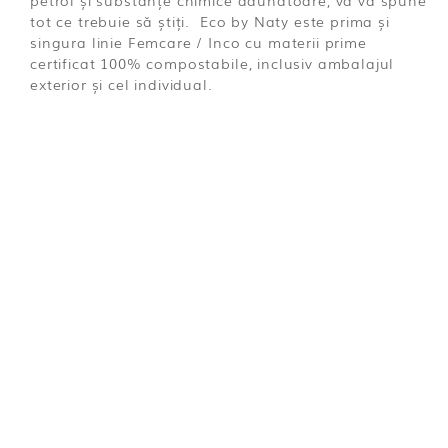
petrol și substanțe chimice daunatoare, vă va spune
tot ce trebuie să știți. Eco by Naty este prima și
singura linie Femcare / Inco cu materii prime
certificat 100% compostabile, inclusiv ambalajul
exterior și cel individual.