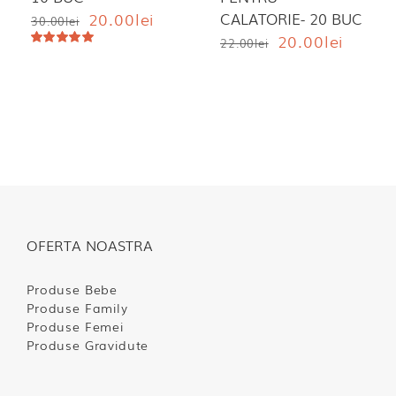
Prețul
Prețul
20.00
lei
CALATORIE- 20 BUC
30.00
lei
inițial
curent
Prețul
Prețul
20.00
lei
22.00
lei
a
este:
inițial
curent
Evaluat
la
5.00
din 5
fost:
20.00lei.
a
este:
30.00lei.
fost:
20.00lei
22.00lei.
OFERTA NOASTRA
Produse Bebe
Produse Family
Produse Femei
Produse Gravidute