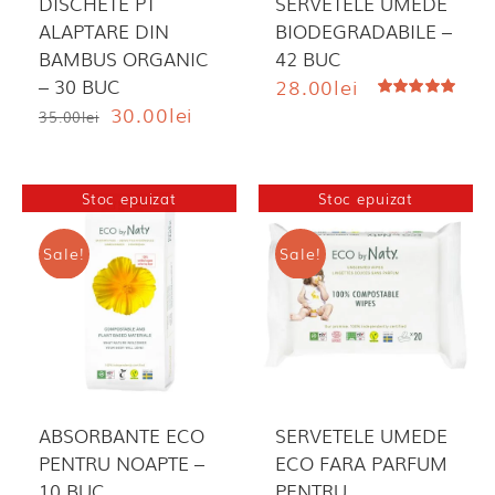
DISCHETE PT
SERVETELE UMEDE
ALAPTARE DIN
BIODEGRADABILE –
BAMBUS ORGANIC
42 BUC
– 30 BUC
28.00
lei
Prețul
Prețul
30.00
lei
Evaluat
35.00
lei
la
5.00
din 5
inițial
curent
a
este:
fost:
30.00lei.
Stoc epuizat
Stoc epuizat
35.00lei.
Sale!
Sale!
ABSORBANTE ECO
SERVETELE UMEDE
PENTRU NOAPTE –
ECO FARA PARFUM
10 BUC
PENTRU