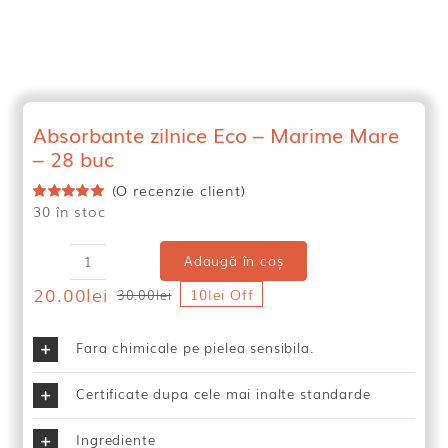
Absorbante zilnice Eco – Marime Mare
– 28 buc
(O recenzie client)
30 în stoc
Evaluat
la
5.00
din 5
pe baza
unei
Adaugă în coș
Cantitate
singure
evaluări
20.00
lei
Absorbante
10lei Off
30.00
lei
Prețul
Prețul
zilnice
inițial
curent
Eco
a
este:
Fara chimicale pe pielea sensibila.
-
fost:
20.00lei.
Marime
30.00lei.
Certificate dupa cele mai inalte standarde
Mare
-
28
Ingrediente