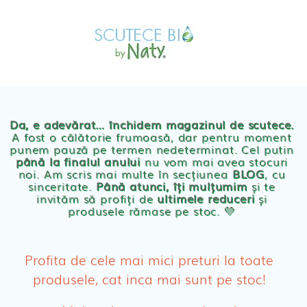
Skip
MAGAZIN
to
OFERTE
PRODUSE BEBE
content
POVESTEA
NOASTRA
Scutece eco Naty
ECO
BLOG
Chilotei eco Naty
Servetele umede ecologice
Da, e adevărat… închidem magazinul de scutece.
A fost o călătorie frumoasă, dar pentru moment
punem pauză pe termen nedeterminat. Cel putin
Cosmetice BEBE
până la finalul anului
nu vom mai avea stocuri
noi. Am scris mai multe în secțiunea
BLOG
, cu
sinceritate.
Până atunci, îți mulțumim
și te
Olita Bio Naty
invităm să profiți de
ultimele reduceri
și
produsele rămase pe stoc. 💛
PRODUSE FEMEI
Absorbante
Profita de cele mai mici preturi la toate
produsele, cat inca mai sunt pe stoc!
Absorbante Post-Natale