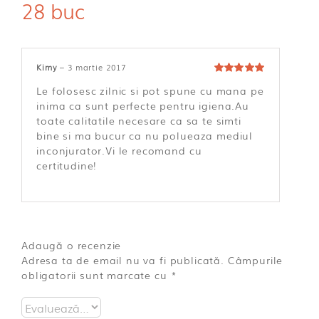
28 buc
Kimy
–
3 martie 2017
Evaluat la
5
Le folosesc zilnic si pot spune cu mana pe
din 5
inima ca sunt perfecte pentru igiena.Au
toate calitatile necesare ca sa te simti
bine si ma bucur ca nu polueaza mediul
inconjurator.Vi le recomand cu
certitudine!
Adaugă o recenzie
Adresa ta de email nu va fi publicată.
Câmpurile
obligatorii sunt marcate cu
*