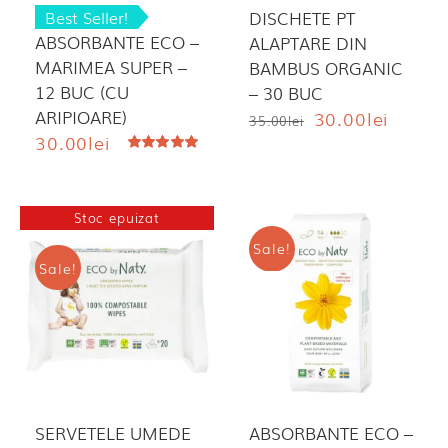
Best Seller!
DISCHETE PT
ABSORBANTE ECO –
ALAPTARE DIN
MARIMEA SUPER –
BAMBUS ORGANIC
12 BUC (CU
– 30 BUC
ARIPIOARE)
Prețul
Prețul
30.00
lei
35.00
lei
inițial
curent
30.00
lei
a
este:
Evaluat
fost:
30.00lei
la
5.00
din 5
35.00lei.
Stoc epuizat
Sale!
Sale!
SERVETELE UMEDE
ABSORBANTE ECO –