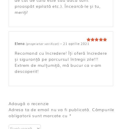
de cât de cald este sau dacă sunt
proaspăt epilată etc.). Încearcă-le și tu,
meriți!
Elena
(proprietar verificat)
–
21 aprilie 2021
Evaluat la
5
din 5
Recomand cu încredere! Îți oferă încredere
și siguranță pe parcursul întregii zile!!!
Extrem de mulțumiță, mă bucur ca v-am
descoperit!
Adaugă o recenzie
Adresa ta de email nu va fi publicată.
Câmpurile
obligatorii sunt marcate cu
*