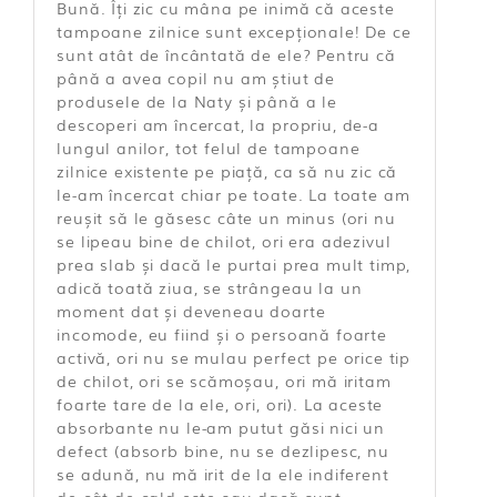
Bună. Îți zic cu mâna pe inimă că aceste
tampoane zilnice sunt excepționale! De ce
sunt atât de încântată de ele? Pentru că
până a avea copil nu am știut de
produsele de la Naty și până a le
descoperi am încercat, la propriu, de-a
lungul anilor, tot felul de tampoane
zilnice existente pe piață, ca să nu zic că
le-am încercat chiar pe toate. La toate am
reușit să le găsesc câte un minus (ori nu
se lipeau bine de chilot, ori era adezivul
prea slab și dacă le purtai prea mult timp,
adică toată ziua, se strângeau la un
moment dat și deveneau doarte
incomode, eu fiind și o persoană foarte
activă, ori nu se mulau perfect pe orice tip
de chilot, ori se scămoșau, ori mă iritam
foarte tare de la ele, ori, ori). La aceste
absorbante nu le-am putut găsi nici un
defect (absorb bine, nu se dezlipesc, nu
se adună, nu mă irit de la ele indiferent