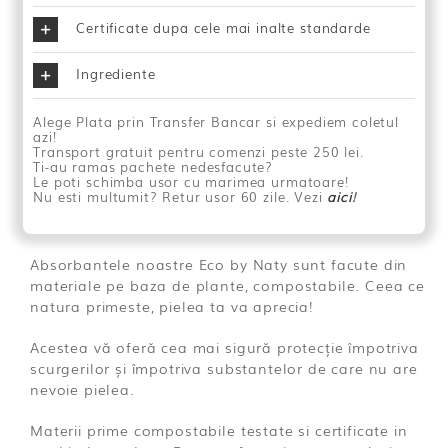
Marime
30.00lei.
Certificate dupa cele mai inalte standarde
Normal
-
32
Ingrediente
buc
Alege Plata prin Transfer Bancar si expediem coletul
azi!
Transport gratuit pentru comenzi peste 250 lei.
Ti-au ramas pachete nedesfacute?
Le poti schimba usor cu marimea urmatoare!
Nu esti multumit? Retur usor 60 zile. Vezi
aici
!
Absorbantele noastre Eco by Naty sunt facute din
materiale pe baza de plante, compostabile. Ceea ce
natura primeste, pielea ta va aprecia!
Acestea vă oferă cea mai sigură protecție împotriva
scurgerilor și împotriva substantelor de care nu are
nevoie pielea.
Materii prime compostabile testate si certificate in