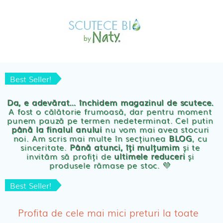
Skip
MAGAZIN
to
OFERTE
PRODUSE BEBE
content
POVESTEA
NOASTRA
Scutece eco Naty
ECO
BLOG
Chilotei eco Naty
Best Seller!
Servetele umede ecologice
Da, e adevărat… închidem magazinul de scutece.
A fost o călătorie frumoasă, dar pentru moment
Cosmetice BEBE
punem pauză pe termen nedeterminat. Cel putin
până la finalul anului
nu vom mai avea stocuri
Olita Bio Naty
noi. Am scris mai multe în secțiunea
BLOG
, cu
sinceritate.
Până atunci, îți mulțumim
și te
invităm să profiți de
ultimele reduceri
și
PRODUSE FEMEI
produsele rămase pe stoc. 💛
Absorbante
Best Seller!
Absorbante Post-Natale
Profita de cele mai mici preturi la toate