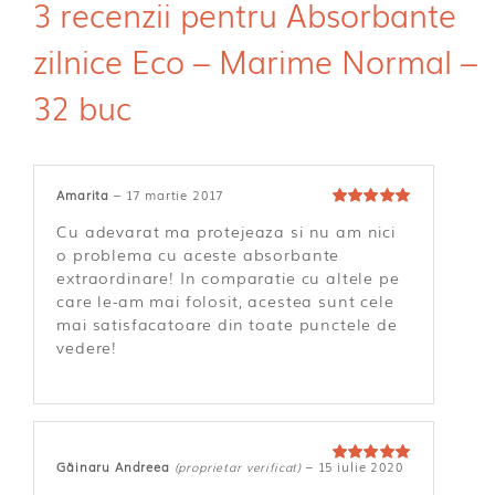
3 recenzii pentru
Absorbante
zilnice Eco – Marime Normal –
32 buc
Amarita
–
17 martie 2017
Evaluat la
5
Cu adevarat ma protejeaza si nu am nici
din 5
o problema cu aceste absorbante
extraordinare! In comparatie cu altele pe
care le-am mai folosit, acestea sunt cele
mai satisfacatoare din toate punctele de
vedere!
Găinaru Andreea
(proprietar verificat)
–
15 iulie 2020
Evaluat la
5
din 5