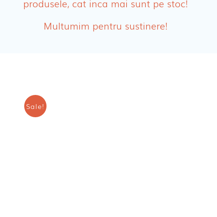
produsele, cat inca mai sunt pe stoc!
Absorbante Incontinenta Urinara
Multumim pentru sustinere!
Tampoane
Cosmetice FEMEI
Dischete alaptare
Sale!