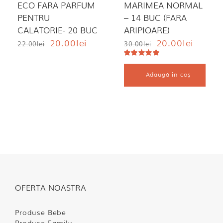
ECO FARA PARFUM
MARIMEA NORMAL
PENTRU
– 14 BUC (FARA
CALATORIE- 20 BUC
ARIPIOARE)
Prețul
Prețul
Prețul
Prețul
20.00
lei
20.00
lei
22.00
lei
30.00
lei
inițial
curent
inițial
curent
a
este:
a
este:
Evaluat
fost:
20.00lei.
la
5.00
din 5
fost:
20.00lei
Adaugă în coș
22.00lei.
30.00lei.
OFERTA NOASTRA
Produse Bebe
Produse Family