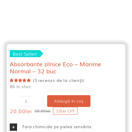
Best Seller!
Absorbante zilnice Eco – Marime
Normal – 32 buc
(
3
recenzii de la clienți)
86 în stoc
Evaluat
3
la
5.00
din 5
pe baza a
evaluări de
Adaugă în coș
Cantitate
la clienți
20.00
lei
Absorbante
10lei Off
30.00
lei
Prețul
Prețul
zilnice
inițial
curent
Eco
a
este:
Fara chimicale pe pielea sensibila.
-
fost:
20.00lei.