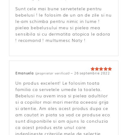
Evaluat la
5
din 5
Sunt cele mai bune servetetele pentru
bebelusi ! le folosim de un an de zile si nu
le-am schimba pentru nimic in lume !
pielea bebelusului meu si pielea mea
sensibila si cu dermatita atopica le adora
! recomand ! multumesc Naty !
Emanuela
(proprietar verificat)
–
26 septembrie 2022
Evaluat la
5
din 5
Un produs excelent! Le folosim toata
familia ca servetele umede la toaleta.
Bebelusi nu avem insa si pielea adultilor
si a copiilor mai mari merita aceeasi grija
si atentie. Am ales acest produs dupa ce
am cautat in piata sa vad ce produse eco
sunt disponibile si am ajuns la concluzia
ca acest produs este unul care
indeplineste criteriile mele de selectie.