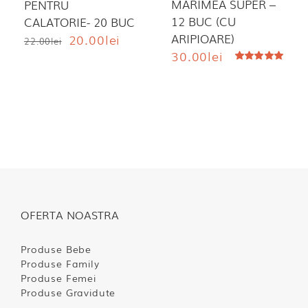
MARIMEA SUPER –
PENTRU
12 BUC (CU
CALATORIE- 20 BUC
Prețul
Prețul
ARIPIOARE)
20.00
lei
22.00
lei
inițial
curent
30.00
lei
a
este:
Evaluat
fost:
20.00lei.
la
5.00
din 5
22.00lei.
OFERTA NOASTRA
Produse Bebe
Produse Family
Produse Femei
Produse Gravidute