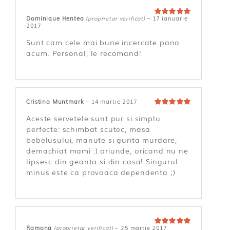
Dominique Hentea
(proprietar verificat)
–
17 ianuarie
Evaluat la
5
2017
din 5
Sunt cam cele mai bune incercate pana
acum. Personal, le recomand!
Cristina Muntmark
–
14 martie 2017
Evaluat la
5
Aceste servetele sunt pur si simplu
din 5
perfecte: schimbat scutec, masa
bebelusului, manute si gurita murdare,
demachiat mami :) oriunde, oricand nu ne
lipsesc din geanta si din casa! Singurul
minus este ca provoaca dependenta ;)
Ramona
(proprietar verificat)
–
25 martie 2017