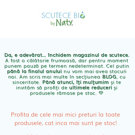
Skip
MAGAZIN
to
OFERTE
PRODUSE BEBE
content
POVESTEA
NOASTRA
Scutece eco Naty
ECO
BLOG
Chilotei eco Naty
Servetele umede ecologice
Da, e adevărat… închidem magazinul de scutece.
A fost o călătorie frumoasă, dar pentru moment
punem pauză pe termen nedeterminat. Cel putin
Cosmetice BEBE
până la finalul anului
nu vom mai avea stocuri
noi. Am scris mai multe în secțiunea
BLOG
, cu
sinceritate.
Până atunci, îți mulțumim
și te
Olita Bio Naty
invităm să profiți de
ultimele reduceri
și
produsele rămase pe stoc. 💛
PRODUSE FEMEI
Absorbante
Profita de cele mai mici preturi la toate
produsele, cat inca mai sunt pe stoc!
Absorbante Post-Natale