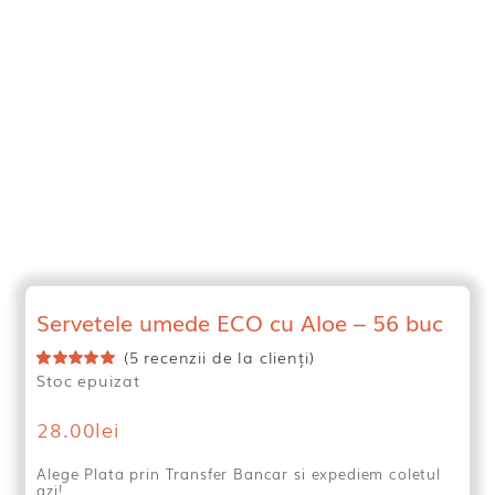
Servetele umede ECO cu Aloe – 56 buc
(
5
recenzii de la clienți)
Stoc epuizat
Evaluat
5
la
5.00
din 5
pe baza a
28.00
lei
evaluări de
la clienți
Alege Plata prin Transfer Bancar si expediem coletul
azi!